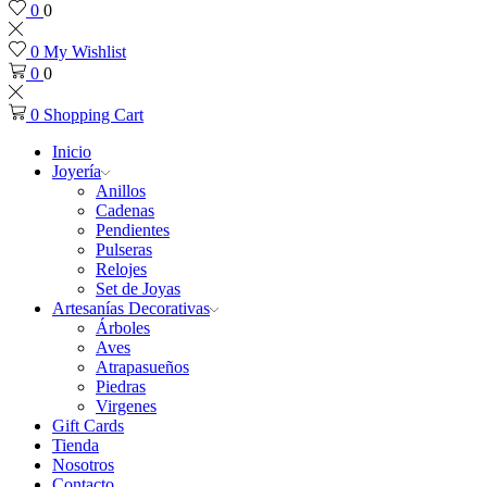
0
0
0
My Wishlist
0
0
0
Shopping Cart
Inicio
Joyería
Anillos
Cadenas
Pendientes
Pulseras
Relojes
Set de Joyas
Artesanías Decorativas
Árboles
Aves
Atrapasueños
Piedras
Virgenes
Gift Cards
Tienda
Nosotros
Contacto