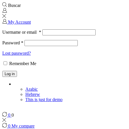
Buscar
My Account
Username or email
*
Password
*
Lost password?
Remember Me
Log in
Arabic
Hebrew
This is just for demo
0
0
0
My compare