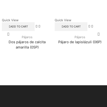
Quick View
Quick View
ADD TO CART
ADD TO CART
Pájaros
Pájaros
Dos pájaros de calcita
Pájaro de lapislázuli (06P)
amarilla (05P)