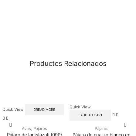
Productos Relacionados
Quick View
Quick View
READ MORE
ADD TO CART
Aves
,
Pájaros
Pájaros
Pájaro de lapislázuli (09P)
Pájaro de cuarzo blanco en