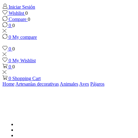
Iniciar Sesión
Wishlist
0
Compare
0
0
0
0
My compare
0
0
0
My Wishlist
0
0
0
Shopping Cart
Home
Artesanías decorativas
Animales
Aves
Pájaros