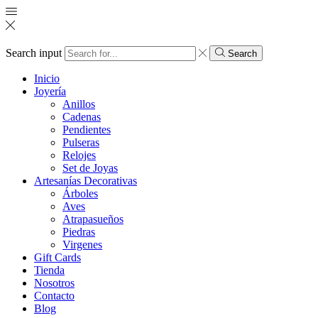
Search input
Search
Inicio
Joyería
Anillos
Cadenas
Pendientes
Pulseras
Relojes
Set de Joyas
Artesanías Decorativas
Árboles
Aves
Atrapasueños
Piedras
Virgenes
Gift Cards
Tienda
Nosotros
Contacto
Blog