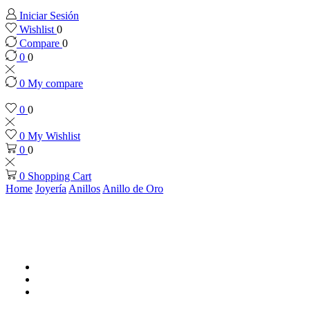
Iniciar Sesión
Wishlist
0
Compare
0
0
0
0
My compare
0
0
0
My Wishlist
0
0
0
Shopping Cart
Home
Joyería
Anillos
Anillo de Oro