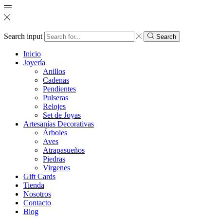
Search input
Search
Inicio
Joyería
Anillos
Cadenas
Pendientes
Pulseras
Relojes
Set de Joyas
Artesanías Decorativas
Árboles
Aves
Atrapasueños
Piedras
Virgenes
Gift Cards
Tienda
Nosotros
Contacto
Blog