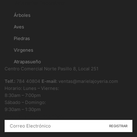
Artesanías Decorativas
Árboles
Aves
Piedras
Virgenes
Atrapasueño
Centro Comercial Norte Pasillo 8, Local 251
Telf.:
784 40804
E-mail:
ventas@marielajoyeria.com
Horario: Lunes – Viernes:
8:30am – 7:00pm
Sábado – Domingo:
9:30am – 1:30pm
Boletin informativo
Síguenos en