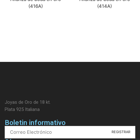
(416A)
(414A)
Joyas de Oro de 18 kt.
Plata 925 Italiana
Boletin informativo