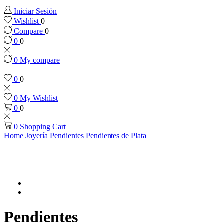
Iniciar Sesión
Wishlist
0
Compare
0
0
0
0
My compare
0
0
0
My Wishlist
0
0
0
Shopping Cart
Home
Joyería
Pendientes
Pendientes de Plata
Pendientes