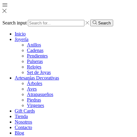
Search input
Search
Inicio
Joyería
Anillos
Cadenas
Pendientes
Pulseras
Relojes
Set de Joyas
Artesanías Decorativas
Árboles
Aves
Atrapasueños
Piedras
Virgenes
Gift Cards
Tienda
Nosotros
Contacto
Blog