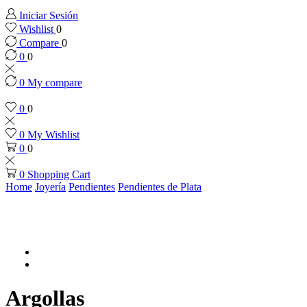
Iniciar Sesión
Wishlist
0
Compare
0
0
0
0
My compare
0
0
0
My Wishlist
0
0
0
Shopping Cart
Home
Joyería
Pendientes
Pendientes de Plata
Argollas