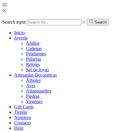
Search input
Search
Inicio
Joyería
Anillos
Cadenas
Pendientes
Pulseras
Relojes
Set de Joyas
Artesanías Decorativas
Árboles
Aves
Atrapasueños
Piedras
Virgenes
Gift Cards
Tienda
Nosotros
Contacto
Blog