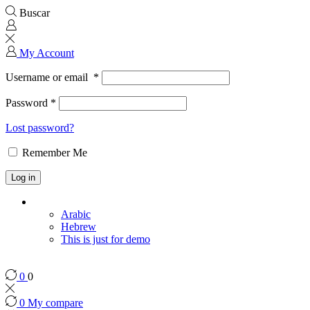
Buscar
My Account
Username or email
*
Password
*
Lost password?
Remember Me
Log in
Arabic
Hebrew
This is just for demo
0
0
0
My compare