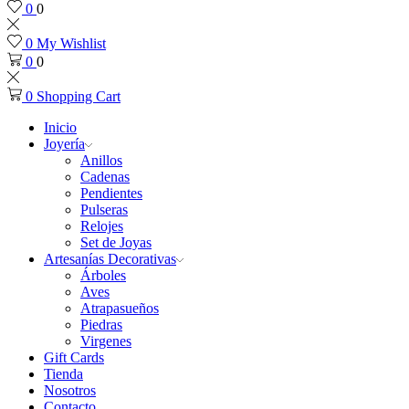
0
0
0
My Wishlist
0
0
0
Shopping Cart
Inicio
Joyería
Anillos
Cadenas
Pendientes
Pulseras
Relojes
Set de Joyas
Artesanías Decorativas
Árboles
Aves
Atrapasueños
Piedras
Virgenes
Gift Cards
Tienda
Nosotros
Contacto