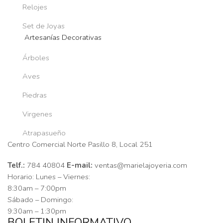
Relojes
Set de Joyas
Artesanías Decorativas
Árboles
Aves
Piedras
Virgenes
Atrapasueño
Centro Comercial Norte Pasillo 8, Local 251
Telf.:
784 40804
E-mail:
ventas@marielajoyeria.com
Horario: Lunes – Viernes:
8:30am – 7:00pm
Sábado – Domingo:
9:30am – 1:30pm
BOLETIN INFORMATIVO