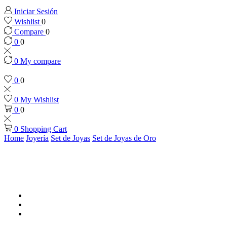
Iniciar Sesión
Wishlist
0
Compare
0
0
0
0
My compare
0
0
0
My Wishlist
0
0
0
Shopping Cart
Home
Joyería
Set de Joyas
Set de Joyas de Oro