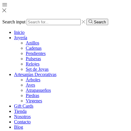
Search input
Search
Inicio
Joyería
Anillos
Cadenas
Pendientes
Pulseras
Relojes
Set de Joyas
Artesanías Decorativas
Árboles
Aves
Atrapasueños
Piedras
Virgenes
Gift Cards
Tienda
Nosotros
Contacto
Blog