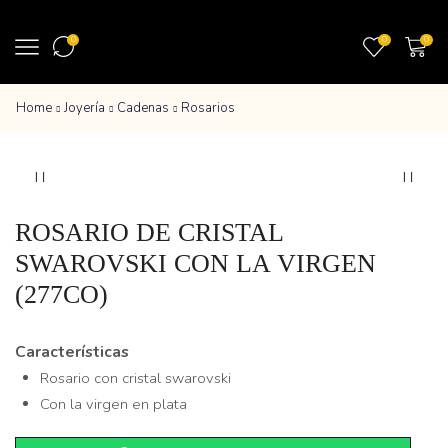
0
0
0
Home
Joyería
Cadenas
Rosarios
ROSARIO DE CRISTAL
SWAROVSKI CON LA VIRGEN
(277CO)
Características
Rosario con cristal swarovski
Con la virgen en plata