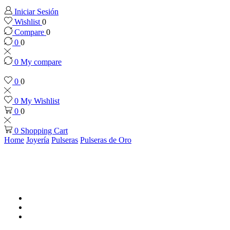
Iniciar Sesión
Wishlist
0
Compare
0
0
0
0
My compare
0
0
0
My Wishlist
0
0
0
Shopping Cart
Home
Joyería
Pulseras
Pulseras de Oro