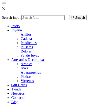
Search input
Search
Inicio
Joyería
Anillos
Cadenas
Pendientes
Pulseras
Relojes
Set de Joyas
Artesanías Decorativas
Árboles
Aves
Atrapasueños
Piedras
Virgenes
Gift Cards
Tienda
Nosotros
Contacto
Blog