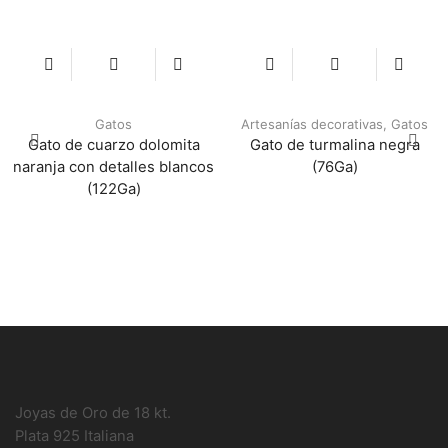
Gatos
Artesanías decorativas
,
Gatos
Gato de cuarzo dolomita
Gato de turmalina negra
naranja con detalles blancos
(76Ga)
(122Ga)
Joyas de Oro de 18 kt.
Plata 925 Italiana