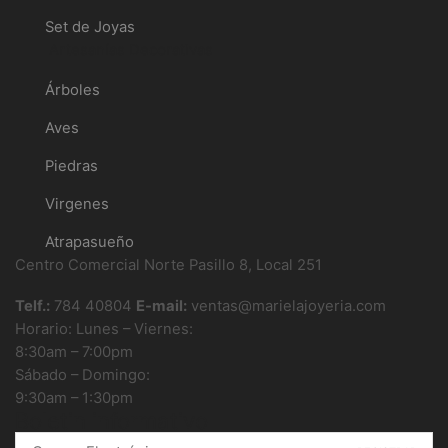
Set de Joyas
Artesanías Decorativas
Árboles
Aves
Piedras
Virgenes
Atrapasueño
Centro Comercial Norte Pasillo 8, Local 251
Telf.:
784 40804
E-mail:
ventas@marielajoyeria.com
Horario: Lunes – Viernes:
8:30am – 7:00pm
Sábado – Domingo:
9:30am – 1:30pm
Boletin informativo