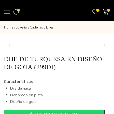
0
0
0
Home
Joyería
Cadenas
Dijes
DIJE DE TURQUESA EN DISEÑO
DE GOTA (299DI)
Características
Dije de nácar
Elaborado en plata
Diseño de gota