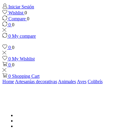
Iniciar Sesión
Wishlist
0
Compare
0
0
0
0
My compare
0
0
0
My Wishlist
0
0
0
Shopping Cart
Home
Artesanías decorativas
Animales
Aves
Colibrís