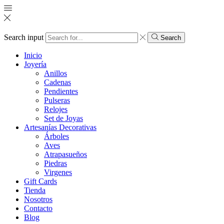
Search input
Search
Inicio
Joyería
Anillos
Cadenas
Pendientes
Pulseras
Relojes
Set de Joyas
Artesanías Decorativas
Árboles
Aves
Atrapasueños
Piedras
Virgenes
Gift Cards
Tienda
Nosotros
Contacto
Blog