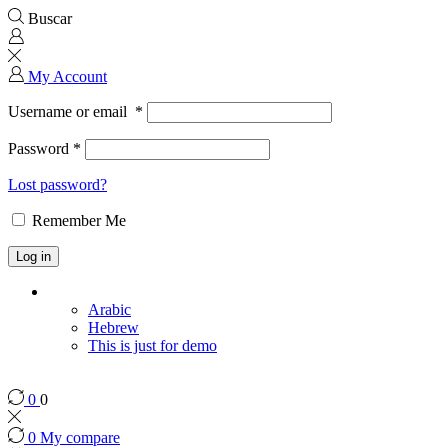
Buscar
My Account
Username or email
*
Password
*
Lost password?
Remember Me
Log in
Arabic
Hebrew
This is just for demo
0
0
0
My compare