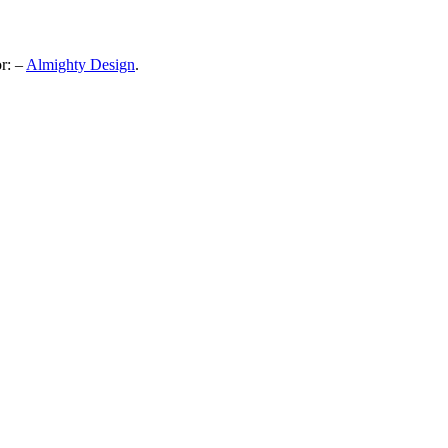
or: –
Almighty Design
.