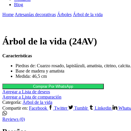
Blog
Home
Artesanías decorativas
Árboles
Árbol de la vida
Árbol de la vida (24AV)
Características
Piedras de: Cuarzo rosado, lapislázuli, amatista, citrino, calcita
Base de madera y amatista
Medida: 46,5 cm
Comprar Por WhatsApp
Agregar a Lista de deseos
Agregar a Lista de comparación
Categoría:
Árbol de la vida
Compartir en:
Facebook
Twitter
Tumblr
Linkedin
Whats
Reviews (0)