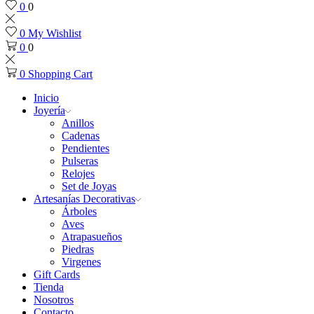
0
0
0
My Wishlist
0
0
0
Shopping Cart
Inicio
Joyería
Anillos
Cadenas
Pendientes
Pulseras
Relojes
Set de Joyas
Artesanías Decorativas
Árboles
Aves
Atrapasueños
Piedras
Virgenes
Gift Cards
Tienda
Nosotros
Contacto