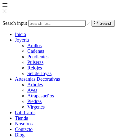
Search input
Search
Inicio
Joyería
Anillos
Cadenas
Pendientes
Pulseras
Relojes
Set de Joyas
Artesanías Decorativas
Árboles
Aves
Atrapasueños
Piedras
Virgenes
Gift Cards
Tienda
Nosotros
Contacto
Blog