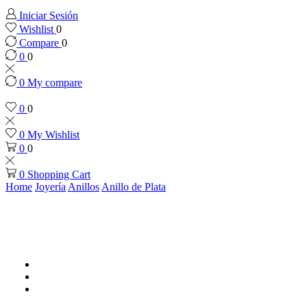
Iniciar Sesión
Wishlist
0
Compare
0
0
0
0
My compare
0
0
0
My Wishlist
0
0
0
Shopping Cart
Home
Joyería
Anillos
Anillo de Plata