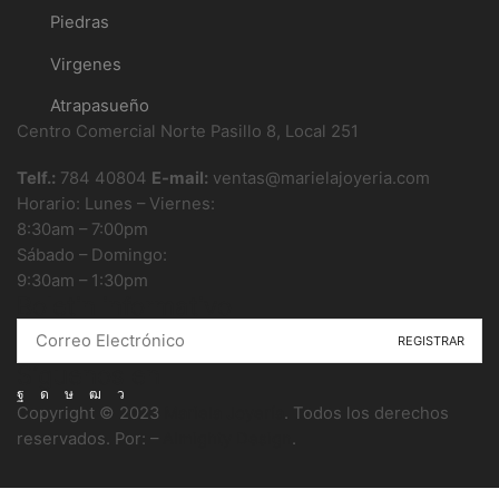
Piedras
Virgenes
Atrapasueño
Centro Comercial Norte Pasillo 8, Local 251
Telf.:
784 40804
E-mail:
ventas@marielajoyeria.com
Horario: Lunes – Viernes:
8:30am – 7:00pm
Sábado – Domingo:
9:30am – 1:30pm
Boletin informativo
Síguenos en
Facebook
Instagram
Tik-
Youtube
Telegram
Copyright © 2023
Mariela Joyería
. Todos los derechos
tok
reservados. Por: –
Almighty Design
.