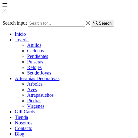
Search input
Search
Inicio
Joyería
Anillos
Cadenas
Pendientes
Pulseras
Relojes
Set de Joyas
Artesanías Decorativas
Árboles
Aves
Atrapasueños
Piedras
Virgenes
Gift Cards
Tienda
Nosotros
Contacto
Blog