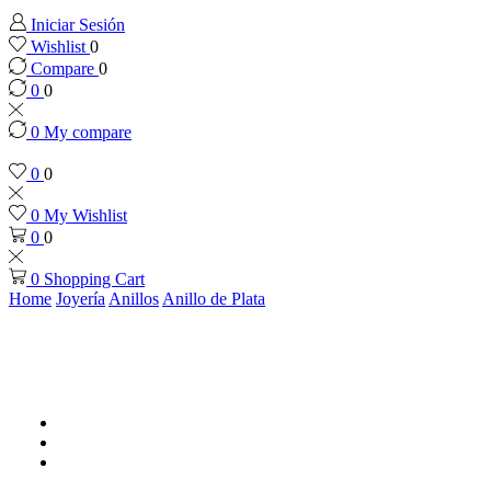
Iniciar Sesión
Wishlist
0
Compare
0
0
0
0
My compare
0
0
0
My Wishlist
0
0
0
Shopping Cart
Home
Joyería
Anillos
Anillo de Plata