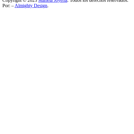
Copyright © 2023
Mariela Joyería
. Todos los derechos reservados.
Por: –
Almighty Design
.