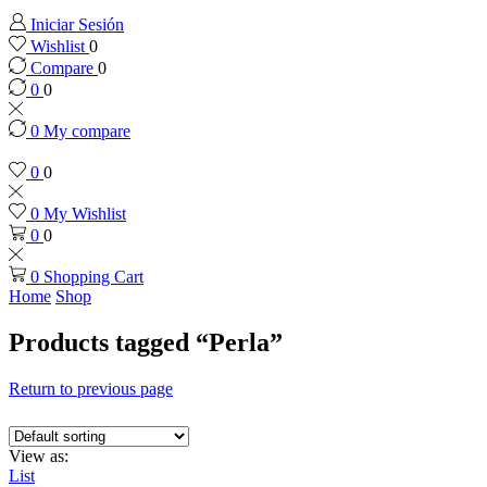
Iniciar Sesión
Wishlist
0
Compare
0
0
0
0
My compare
0
0
0
My Wishlist
0
0
0
Shopping Cart
Home
Shop
Products tagged “Perla”
Return to previous page
View as:
List