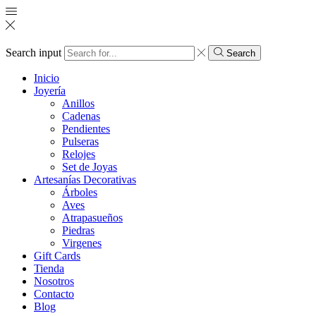
Search input
Search
Inicio
Joyería
Anillos
Cadenas
Pendientes
Pulseras
Relojes
Set de Joyas
Artesanías Decorativas
Árboles
Aves
Atrapasueños
Piedras
Virgenes
Gift Cards
Tienda
Nosotros
Contacto
Blog