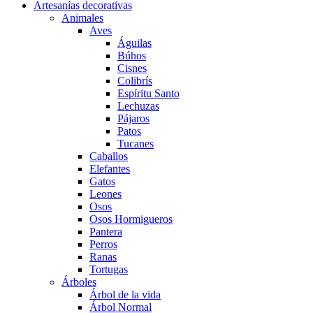
Artesanías decorativas
Animales
Aves
Águilas
Búhos
Cisnes
Colibrís
Espíritu Santo
Lechuzas
Pájaros
Patos
Tucanes
Caballos
Elefantes
Gatos
Leones
Osos
Osos Hormigueros
Pantera
Perros
Ranas
Tortugas
Árboles
Árbol de la vida
Árbol Normal