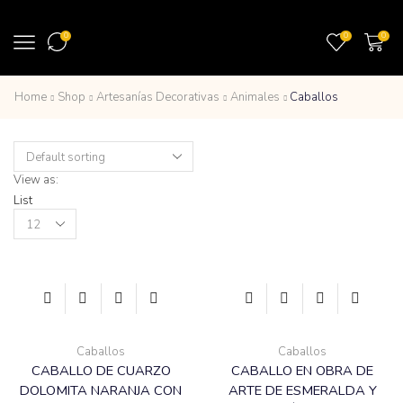
0
0
0
Home
Shop
Artesanías Decorativas
Animales
Caballos
View as:
List
Products
per
page
Caballos
Caballos
CABALLO DE CUARZO
CABALLO EN OBRA DE
DOLOMITA NARANJA CON
ARTE DE ESMERALDA Y