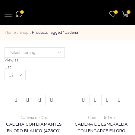
0
0
0
Home
Shop
Products Tagged “Cadena”
View as:
List
Products
per
page
Cadena de Oro
Cadena de Oro
CADENA CON DIAMANTES
CADENA DE ESMERALDA
EN ORO BLANCO (478CO)
CON ENGARCE EN ORO