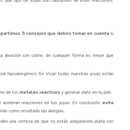
es que tipo de joyas son causantes de esas reacciones,
partimos 5 consejos que debes tomar en cuenta
si
a aleación con cobre, de cualquier forma es mejor que
ial hipoalergénico. En Vicari todas nuestras joyas están
uno de los
metales reactivos
y generar daño en tu piel.
e aceleran reacciones en tus joyas. En conclusión,
evita
ando como resultado las alergias.
e den una certeza de que no estás adquiriendo plata con