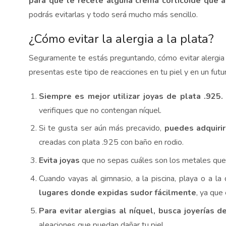
para que te recete alguna crema corticoide que ay
podrás evitarlas y todo será mucho más sencillo.
¿Cómo evitar la alergia a la plata?
Seguramente te estás preguntando, cómo evitar alergia a 
presentas este tipo de reacciones en tu piel y en un futu
Siempre es mejor utilizar joyas de plata .925.
verifiques que no contengan níquel.
Si te gusta ser aún más precavido,
puedes adquirir
creadas con plata .925 con baño en rodio.
Evita joyas
que no sepas cuáles son los metales que
Cuando vayas al gimnasio, a la piscina, playa o a la
lugares donde expidas sudor fácilmente
, ya que
Para evitar alergias al níquel, busca joyerías 
aleaciones que puedan dañar tu piel.