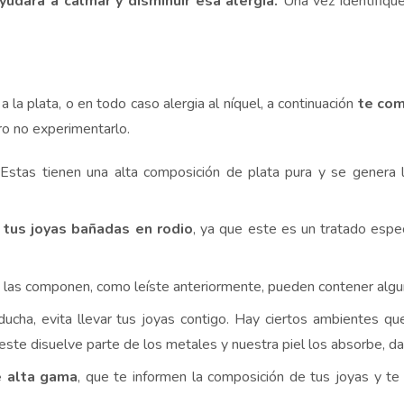
udará a calmar y disminuir esa alergia.
Una vez identifiqu
la plata, o en todo caso alergia al níquel, a continuación
te com
ro no experimentarlo.
Estas tienen una alta composición de plata pura y se genera l
 tus joyas bañadas en rodio
, ya que este es un tratado espec
 las componen, como leíste anteriormente, pueden contener alg
 ducha, evita llevar tus joyas contigo. Hay ciertos ambientes qu
 este disuelve parte de los metales y nuestra piel los absorbe, d
de alta gama
, que te informen la composición de tus joyas y t