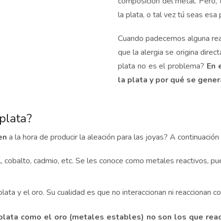
composición del metal. Pero, 
la plata, o tal vez tú seas esa
Cuando padecemos alguna rea
que la alergia se origina dire
plata no es el problema?
En e
la plata y por qué se gener
 plata?
en
a la hora de producir la aleación para las joyas? A continuac
, cobalto, cadmio, etc. Se les conoce como metales reactivos, pue
plata y el oro. Su cualidad es que no interaccionan ni reaccionan c
 plata como el oro (metales estables) no son los que reacc