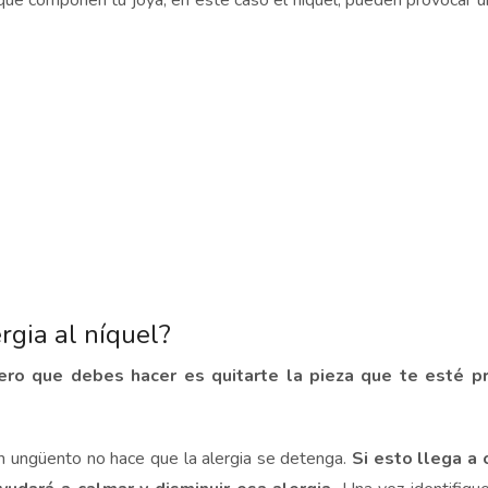
e componen tu joya, en este caso el níquel, pueden provocar una
rgia al níquel?
ero que debes hacer es quitarte la pieza que te esté pr
n ungüento no hace que la alergia se detenga.
Si esto llega a