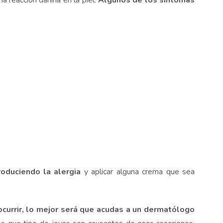
 reacción dañina en la piel.
Algunos de los síntomas
oduciendo la alergia
y aplicar alguna crema que sea
 ocurrir, lo mejor será que acudas a un dermatólogo