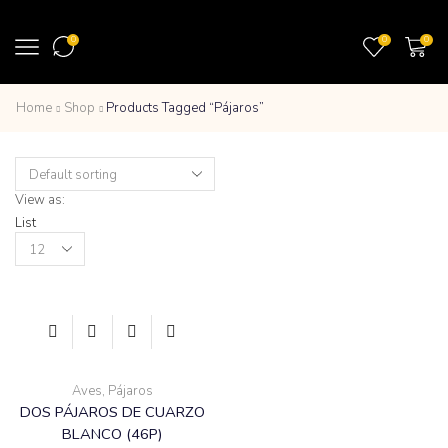
0
0
0
Home
Shop
Products Tagged “Pájaros”
View as:
List
Products
per
page
Aves
,
Pájaros
DOS PÁJAROS DE CUARZO
BLANCO (46P)