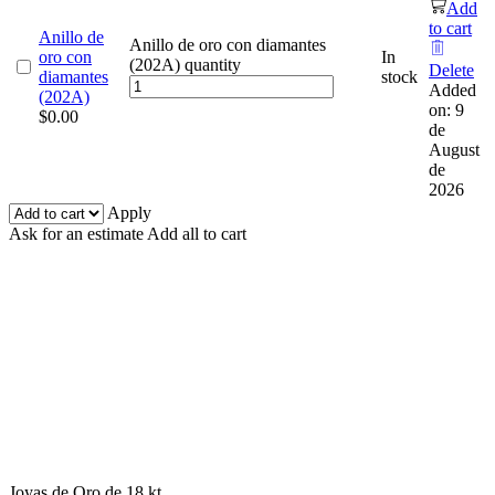
Add
to cart
Anillo de
Anillo de oro con diamantes
oro con
In
(202A) quantity
Delete
diamantes
stock
Added
(202A)
on: 9
$
0.00
de
August
de
2026
Apply
Ask for an estimate
Add all to cart
Joyas de Oro de 18 kt.