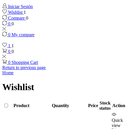
Iniciar Sesión
Wishlist
1
Compare
0
0
0
0
My compare
1
1
0
0
0
Shopping Cart
Return to previous page
Home
Wishlist
Stock
Product
Quantity
Price
Action
status
Quick
view