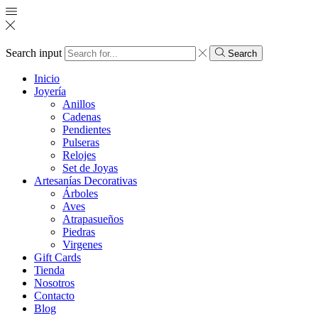
Search input
Search
Inicio
Joyería
Anillos
Cadenas
Pendientes
Pulseras
Relojes
Set de Joyas
Artesanías Decorativas
Árboles
Aves
Atrapasueños
Piedras
Virgenes
Gift Cards
Tienda
Nosotros
Contacto
Blog