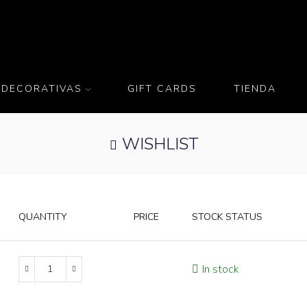
 DECORATIVAS
GIFT CARDS
TIENDA
WISHLIST
QUANTITY
PRICE
STOCK STATUS
In stock
Pájaro
de
cuarzo