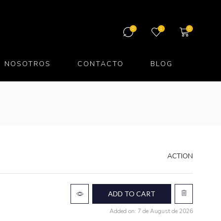
0
1
0
NOSOTROS
CONTACTO
BLOG
ACTION
ADD TO CART
Added on: 7 de August de 2026