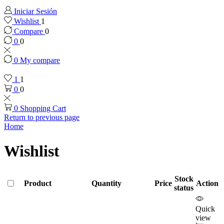
Iniciar Sesión
Wishlist
1
Compare
0
0
0
0
My compare
1
1
0
0
0
Shopping Cart
Return to previous page
Home
Wishlist
Stock
Product
Quantity
Price
Action
status
Quick
view