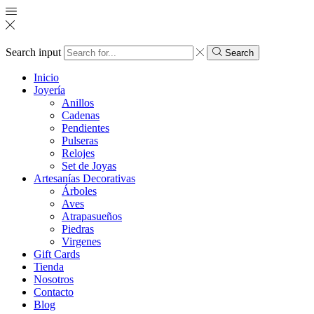
Search input
Search
Inicio
Joyería
Anillos
Cadenas
Pendientes
Pulseras
Relojes
Set de Joyas
Artesanías Decorativas
Árboles
Aves
Atrapasueños
Piedras
Virgenes
Gift Cards
Tienda
Nosotros
Contacto
Blog