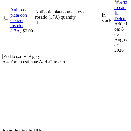
Add
to cart
Anillo de
Anillo de plata con cuarzo
plata con
In
rosado (17A) quantity
Delete
cuarzo
stock
Added
rosado
on: 6
(17A)
$
0.00
de
August
de
2026
Apply
Ask for an estimate
Add all to cart
Joyas de Oro de 18 kt.