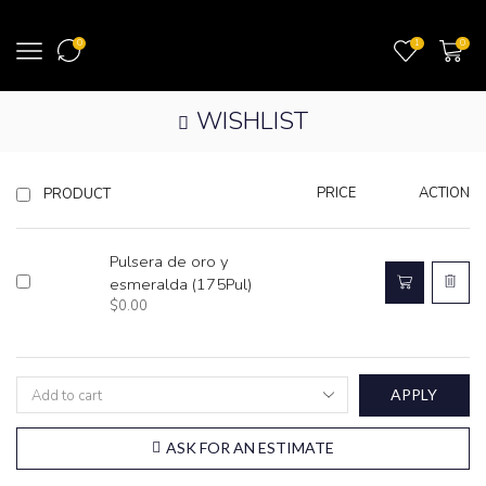
0
1
0
WISHLIST
PRICE
ACTION
PRODUCT
Pulsera de oro y
esmeralda (175Pul)
$
0.00
APPLY
ASK FOR AN ESTIMATE