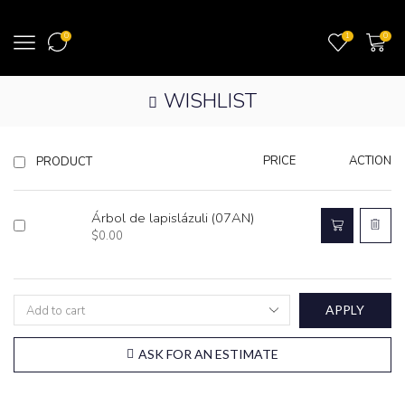
0
1
0
WISHLIST
PRICE
ACTION
PRODUCT
Árbol de lapislázuli (07AN)
$
0.00
APPLY
ASK FOR AN ESTIMATE