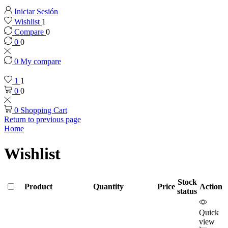
Iniciar Sesión
Wishlist
1
Compare
0
0
0
0
My compare
1
1
0
0
0
Shopping Cart
Return to previous page
Home
Wishlist
Stock
Product
Quantity
Price
Action
status
Quick
view