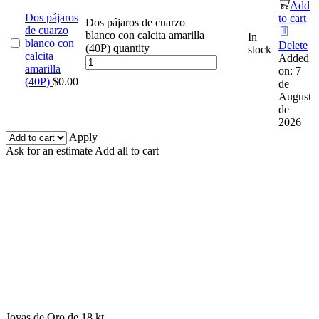
Add
Dos pájaros
to cart
Dos pájaros de cuarzo
de cuarzo
blanco con calcita amarilla
In
blanco con
Delete
(40P) quantity
stock
calcita
Added
amarilla
on: 7
(40P)
$
0.00
de
August
de
2026
Apply
Ask for an estimate
Add all to cart
Joyas de Oro de 18 kt.