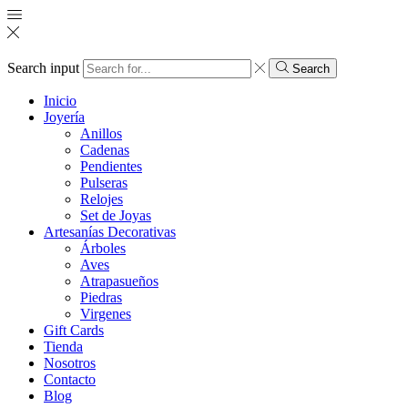
Search input
Search
Inicio
Joyería
Anillos
Cadenas
Pendientes
Pulseras
Relojes
Set de Joyas
Artesanías Decorativas
Árboles
Aves
Atrapasueños
Piedras
Virgenes
Gift Cards
Tienda
Nosotros
Contacto
Blog