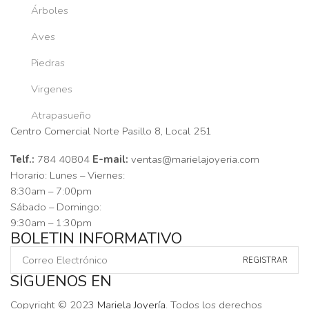
Árboles
Aves
Piedras
Virgenes
Atrapasueño
Centro Comercial Norte Pasillo 8, Local 251
Telf.:
784 40804
E-mail:
ventas@marielajoyeria.com
Horario: Lunes – Viernes:
8:30am – 7:00pm
Sábado – Domingo:
9:30am – 1:30pm
BOLETIN INFORMATIVO
SÍGUENOS EN
Facebook
Instagram
Tik-
Youtube
Telegram
Copyright © 2023
Mariela Joyería
. Todos los derechos