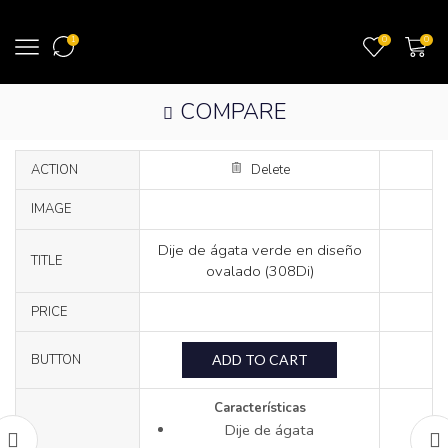
1
0
0
COMPARE
ACTION
Delete
IMAGE
Dije de ágata verde en diseño
TITLE
ovalado (308Di)
PRICE
ADD TO CART
BUTTON
Características
Dije de ágata