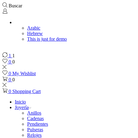
Buscar
Arabic
Hebrew
This is just for demo
1
1
0
0
0
My Wishlist
0
0
0
Shopping Cart
Inicio
Joyería
Anillos
Cadenas
Pendientes
Pulseras
Relojes