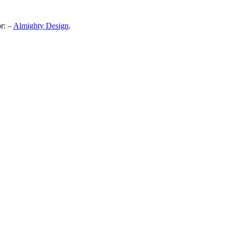
or: –
Almighty Design
.