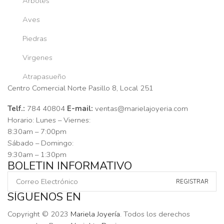
Árboles
Aves
Piedras
Virgenes
Atrapasueño
Centro Comercial Norte Pasillo 8, Local 251
Telf.:
784 40804
E-mail:
ventas@marielajoyeria.com
Horario: Lunes – Viernes:
8:30am – 7:00pm
Sábado – Domingo:
9:30am – 1:30pm
BOLETIN INFORMATIVO
SÍGUENOS EN
Facebook
Instagram
Tik-
Youtube
Telegram
Copyright © 2023
Mariela Joyería
. Todos los derechos
tok