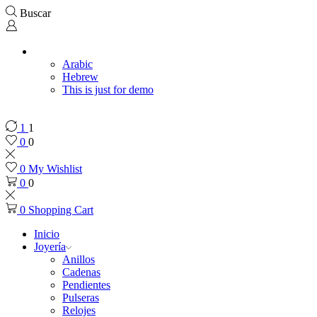
Buscar
Arabic
Hebrew
This is just for demo
1
1
0
0
0
My Wishlist
0
0
0
Shopping Cart
Inicio
Joyería
Anillos
Cadenas
Pendientes
Pulseras
Relojes