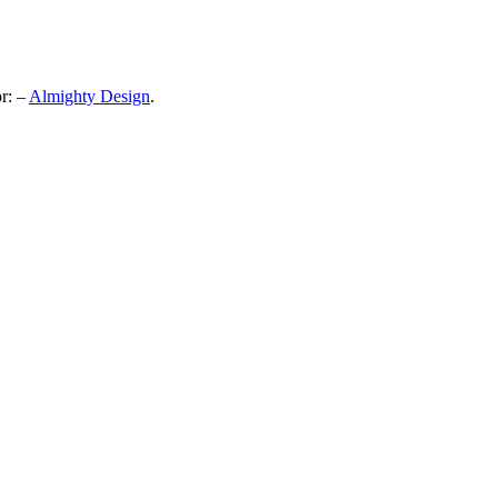
or: –
Almighty Design
.