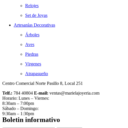
Relojes
Set de Joyas
Artesanías Decorativas
Árboles
Aves
Piedras
Virgenes
Atrapasueño
Centro Comercial Norte Pasillo 8, Local 251
Telf.:
784 40804
E-mail:
ventas@marielajoyeria.com
Horario: Lunes – Viernes:
8:30am – 7:00pm
Sábado – Domingo:
9:30am – 1:30pm
Boletin informativo